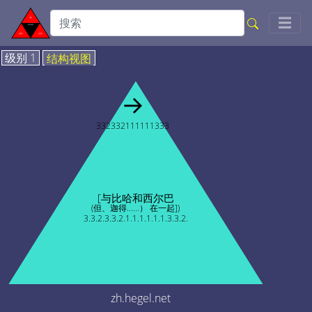
Togg
☰
级别 1
结构视图
→
332332111111333
[与比哈和西尔巴
(但、迦得......） 在一起])
3.3.2.3.3.2.1.1.1.1.1.1.3.3.2.
zh.hegel.net