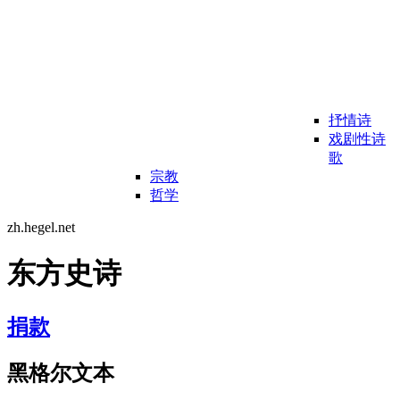
抒情诗
戏剧性诗
歌
宗教
哲学
zh.hegel.net
东方史诗
捐款
黑格尔文本