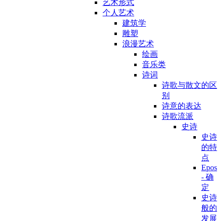
艺术形式
个人艺术
建筑学
雕塑
浪漫艺术
绘画
音乐类
诗词
诗歌与散文的区
别
诗意的表达
诗歌流派
史诗
史诗
的特
点
Epos
- 确
定
史诗
般的
发展