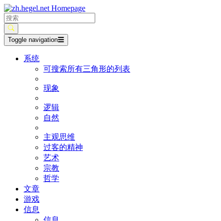
Toggle navigation
☰
系统
可搜索所有三角形的列表
现象
逻辑
自然
主观思维
过客的精神
艺术
宗教
哲学
文章
游戏
信息
信息