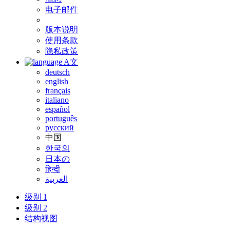
电子邮件
版本说明
使用条款
隐私政策
A文
deutsch
english
français
italiano
español
português
русский
中国
한국의
日本の
हिन्दी
العربية
级别 1
级别 2
结构视图