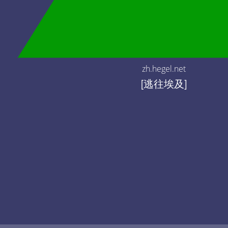
zh.hegel.net
[逃往埃及]